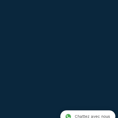
Service après vente
FAQ
Garantie
Livraison
Satisfait ou Remboursé
Où acheter ?
Conditions de vente
Mentions légales
Protection des données
Chattez avec nous