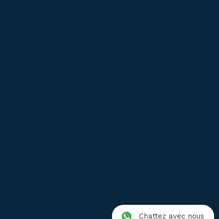
Service après vente
FAQ
Garantie
Livraison
Satisfait ou Remboursé
Où acheter ?
Conditions de vente
Mentions légales
Protection des données
Chattez avec nous