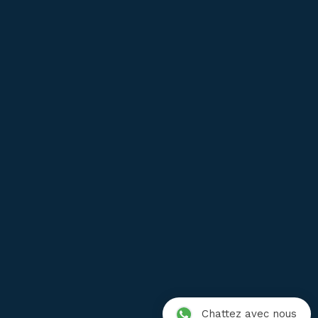
Service après vente
FAQ
Garantie
Livraison
Satisfait ou Remboursé
Où acheter ?
Conditions de vente
Mentions légales
Protection des données
Chattez avec nous