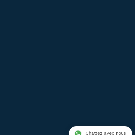
Service après vente
FAQ
Garantie
Livraison
Satisfait ou Remboursé
Où acheter ?
Conditions de vente
Mentions légales
Protection des données
Chattez avec nous